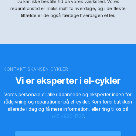
Du kan ikke bestille tid på vores værksted. Vores
reparationstid er maksimalt to hverdage, og i de fleste
tilfælde er de også færdige hverdagen efter.
KONTAKT SKANSEN CYKLER
Vi er eksperter i el-cykler
Vores personale er alle uddannede og eksperter inden for
rådgivning og reparationer på el-cykler. Kom forbi butikken
allerede i dag og få mere information, eller ring til os på
+45 4826 1727
.